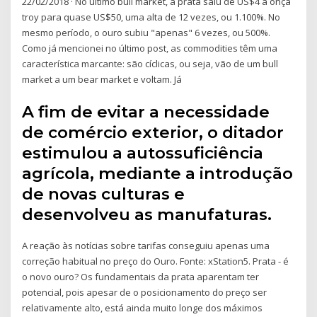
22/02/2018 · No último bull market, a prata saiu de US$4 a onça
troy para quase US$50, uma alta de 12 vezes, ou 1.100%. No
mesmo período, o ouro subiu "apenas" 6 vezes, ou 500%.
Como já mencionei no último post, as commodities têm uma
característica marcante: são cíclicas, ou seja, vão de um bull
market a um bear market e voltam. Já
A fim de evitar a necessidade
de comércio exterior, o ditador
estimulou a autossuficiência
agrícola, mediante a introdução
de novas culturas e
desenvolveu as manufaturas.
A reação às notícias sobre tarifas conseguiu apenas uma
correção habitual no preço do Ouro. Fonte: xStation5. Prata - é
o novo ouro? Os fundamentais da prata aparentam ter
potencial, pois apesar de o posicionamento do preço ser
relativamente alto, está ainda muito longe dos máximos