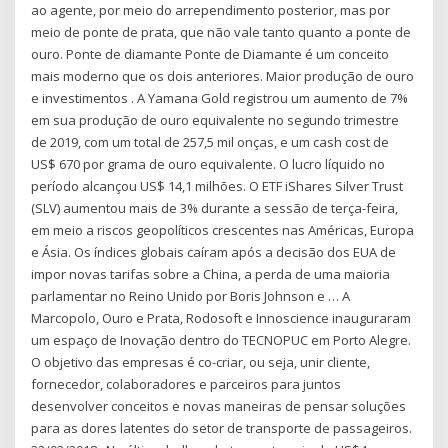
ao agente, por meio do arrependimento posterior, mas por
meio de ponte de prata, que não vale tanto quanto a ponte de
ouro. Ponte de diamante Ponte de Diamante é um conceito
mais moderno que os dois anteriores. Maior produção de ouro
e investimentos . A Yamana Gold registrou um aumento de 7%
em sua produção de ouro equivalente no segundo trimestre
de 2019, com um total de 257,5 mil onças, e um cash cost de
US$ 670 por grama de ouro equivalente. O lucro líquido no
período alcançou US$ 14,1 milhões. O ETF iShares Silver Trust
(SLV) aumentou mais de 3% durante a sessão de terça-feira,
em meio a riscos geopolíticos crescentes nas Américas, Europa
e Ásia. Os índices globais caíram após a decisão dos EUA de
impor novas tarifas sobre a China, a perda de uma maioria
parlamentar no Reino Unido por Boris Johnson e … A
Marcopolo, Ouro e Prata, Rodosoft e Innoscience inauguraram
um espaço de Inovação dentro do TECNOPUC em Porto Alegre.
O objetivo das empresas é co-criar, ou seja, unir cliente,
fornecedor, colaboradores e parceiros para juntos
desenvolver conceitos e novas maneiras de pensar soluções
para as dores latentes do setor de transporte de passageiros.