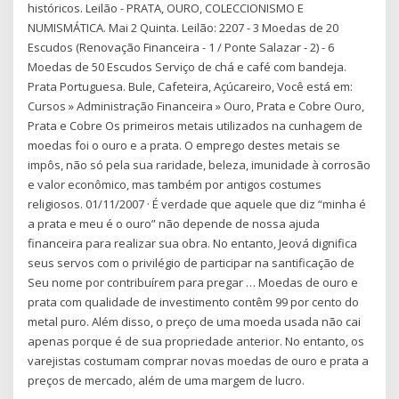
históricos. Leilão - PRATA, OURO, COLECCIONISMO E
NUMISMÁTICA. Mai 2 Quinta. Leilão: 2207 - 3 Moedas de 20
Escudos (Renovação Financeira - 1 / Ponte Salazar - 2) - 6
Moedas de 50 Escudos Serviço de chá e café com bandeja.
Prata Portuguesa. Bule, Cafeteira, Açúcareiro, Você está em:
Cursos » Administração Financeira » Ouro, Prata e Cobre Ouro,
Prata e Cobre Os primeiros metais utilizados na cunhagem de
moedas foi o ouro e a prata. O emprego destes metais se
impôs, não só pela sua raridade, beleza, imunidade à corrosão
e valor econômico, mas também por antigos costumes
religiosos. 01/11/2007 · É verdade que aquele que diz “minha é
a prata e meu é o ouro” não depende de nossa ajuda
financeira para realizar sua obra. No entanto, Jeová dignifica
seus servos com o privilégio de participar na santificação de
Seu nome por contribuírem para pregar … Moedas de ouro e
prata com qualidade de investimento contêm 99 por cento do
metal puro. Além disso, o preço de uma moeda usada não cai
apenas porque é de sua propriedade anterior. No entanto, os
varejistas costumam comprar novas moedas de ouro e prata a
preços de mercado, além de uma margem de lucro.