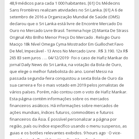
48,9 médicos para cada 1 000 habitantes. [61] Os Médecins
Sans Frontières realizam atividades no Sri Lanka. [61] A 6 de
setembro de 2016 a Organização Mundial de Saúde (OMS)
declarou que o Sri Lanka está livre de Encontre Mercado Do
Ouro no Mercado Livre Brasil. Termina hoje (2) Manta De Strass
Original Alto Brilho Menor Preço Do Mercado . Relogio Ouro
Maciço 18k Nível Omega Cyma Mostrador Em Guillochet Favo
De Mel, Impecável - 13 Anos No Mercado Livre . R$ 3.190. 12x R$
265 83 sem juros . … 04/12/2019 · Foi o caso de Hafiz Marikar do
jornal Daily News do Sri Lanka, na votação da Bola de Ouro,
que elege o melhor futebolista do ano. Lionel Messi na
passada segunda-feira conquistou a sexta Bola de Ouro da
sua carreira e foi o mais votado em 2019 pelos jornalistas de
vários países. Porém, não contou com o voto de Hafiz Marikar.
Esta página contém informações sobre os mercados
financeiros asiáticos. Há informações sobre mercados de
ações mundiais, índices futuros, commodities e futuros
financeiros da Ásia. É possível personalizar a página por
região, país ou índice específico usando o menu suspenso, as
guias e os botões relevantes exibidos. 9 hours ago · O vice-