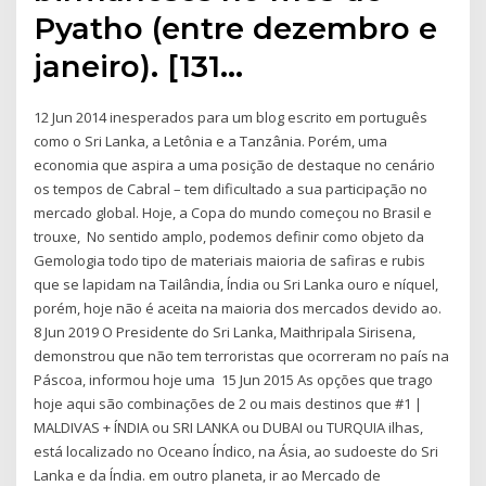
Pyatho (entre dezembro e
janeiro). [131…
12 Jun 2014 inesperados para um blog escrito em português
como o Sri Lanka, a Letônia e a Tanzânia. Porém, uma
economia que aspira a uma posição de destaque no cenário
os tempos de Cabral – tem dificultado a sua participação no
mercado global. Hoje, a Copa do mundo começou no Brasil e
trouxe, No sentido amplo, podemos definir como objeto da
Gemologia todo tipo de materiais maioria de safiras e rubis
que se lapidam na Tailândia, Índia ou Sri Lanka ouro e níquel,
porém, hoje não é aceita na maioria dos mercados devido ao.
8 Jun 2019 O Presidente do Sri Lanka, Maithripala Sirisena,
demonstrou que não tem terroristas que ocorreram no país na
Páscoa, informou hoje uma 15 Jun 2015 As opções que trago
hoje aqui são combinações de 2 ou mais destinos que #1 |
MALDIVAS + ÍNDIA ou SRI LANKA ou DUBAI ou TURQUIA ilhas,
está localizado no Oceano Índico, na Ásia, ao sudoeste do Sri
Lanka e da Índia. em outro planeta, ir ao Mercado de