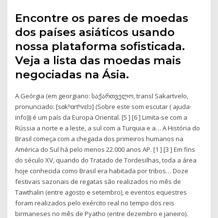
Encontre os pares de moedas
dos países asiáticos usando
nossa plataforma sofisticada.
Veja a lista das moedas mais
negociadas na Ásia.
A Geórgia (em georgiano: საქართველო, transl Sakartvelo,
pronunciado: [sɑkʰɑrtʰvɛlɔ] (Sobre este som escutar ( ajuda·
info))) é um país da Europa Oriental. [5 ] [6 ] Limita-se com a
Rússia a norte e a leste, a sul com a Turquia e a… A História do
Brasil começa com a chegada dos primeiros humanos na
América do Sul há pelo menos 22.000 anos AP. [1 ] [3 ] Em fins
do século XV, quando do Tratado de Tordesilhas, toda a área
hoje conhecida como Brasil era habitada por tribos… Doze
festivais sazonais de regatas são realizados no mês de
Tawthalin (entre agosto e setembro), e eventos equestres
foram realizados pelo exército real no tempo dos reis
birmaneses no mês de Pyatho (entre dezembro e janeiro).