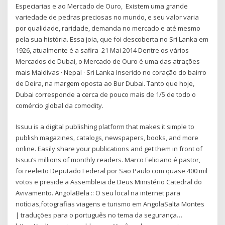
Especiarias e ao Mercado de Ouro, Existem uma grande
variedade de pedras preciosas no mundo, e seu valor varia
por qualidade, raridade, demanda no mercado e até mesmo
pela sua história. Essa joia, que foi descoberta no Sri Lanka em
1926, atualmente é a safira 21 Mai 2014 Dentre os vários
Mercados de Dubai, o Mercado de Ouro é uma das atrações
mais Maldivas · Nepal · Sri Lanka Inserido no coração do bairro
de Deira, na margem oposta ao Bur Dubai. Tanto que hoje,
Dubai corresponde a cerca de pouco mais de 1/5 de todo o
comércio global da comodity.
Issuu is a digital publishing platform that makes it simple to
publish magazines, catalogs, newspapers, books, and more
online. Easily share your publications and get them in front of
Issuu’s millions of monthly readers. Marco Feliciano é pastor,
foi reeleito Deputado Federal por São Paulo com quase 400 mil
votos e preside a Assembleia de Deus Ministério Catedral do
Avivamento. AngolaBela :: O seu local na internet para
notícias,fotografias viagens e turismo em AngolaSalta Montes
| traduções para o português no tema da segurança…