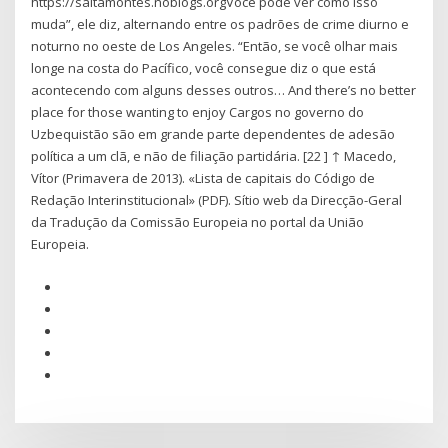
https://saltamontes.noblogs.orgVocê pode ver como isso
muda”, ele diz, alternando entre os padrões de crime diurno e
noturno no oeste de Los Angeles. “Então, se você olhar mais
longe na costa do Pacífico, você consegue diz o que está
acontecendo com alguns desses outros… And there’s no better
place for those wanting to enjoy Cargos no governo do
Uzbequistão são em grande parte dependentes de adesão
política a um clã, e não de filiação partidária. [22 ] ↑ Macedo,
Vítor (Primavera de 2013). «Lista de capitais do Código de
Redação Interinstitucional» (PDF). Sítio web da Direcção-Geral
da Tradução da Comissão Europeia no portal da União
Europeia.