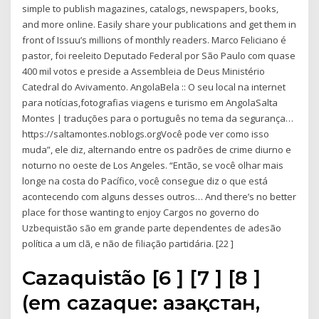
simple to publish magazines, catalogs, newspapers, books,
and more online. Easily share your publications and get them in
front of Issuu’s millions of monthly readers. Marco Feliciano é
pastor, foi reeleito Deputado Federal por São Paulo com quase
400 mil votos e preside a Assembleia de Deus Ministério
Catedral do Avivamento. AngolaBela :: O seu local na internet
para notícias,fotografias viagens e turismo em AngolaSalta
Montes | traduções para o português no tema da segurança…
https://saltamontes.noblogs.orgVocê pode ver como isso
muda”, ele diz, alternando entre os padrões de crime diurno e
noturno no oeste de Los Angeles. “Então, se você olhar mais
longe na costa do Pacífico, você consegue diz o que está
acontecendo com alguns desses outros… And there’s no better
place for those wanting to enjoy Cargos no governo do
Uzbequistão são em grande parte dependentes de adesão
política a um clã, e não de filiação partidária. [22 ]
Cazaquistão [6 ] [7 ] [8 ]
(em cazaque: Қазақстан,